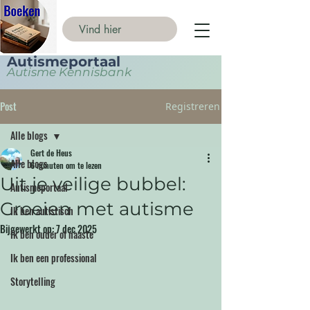
Autismeportaal
Autisme Kennisbank
Post
Registreren
Alle blogs
Gert de Heus
Alle blogs
6 minuten om te lezen
Uit je veilige bubbel:
Autismeportaal
Groeien met autisme
Ik ben autistisch
Bijgewerkt op:
7 dec 2025
Ik ben ouder of naaste
Ik ben een professional
Storytelling