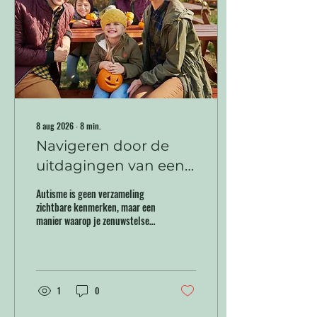
8 aug 2026
∙
8
min.
Navigeren door de
uitdagingen van een
autismegezin: Leven
Autisme is geen verzameling
en ondersteunen in
zichtbare kenmerken, maar een
manier waarop je zenuwstelsel
balans
informatie verwerkt. Voor jou
als naaste kan het soms lijken
alsof iemand met autisme
“gewoon functioneert”, terwijl
er van binnen een heel ander
1
0
proces gaande is.