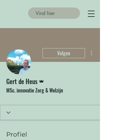
Meer acties
Volgen
Beheerder
Gert de Heus
MSc. innovatie Zorg & Welzijn
Sociaal
+
4
Profiel