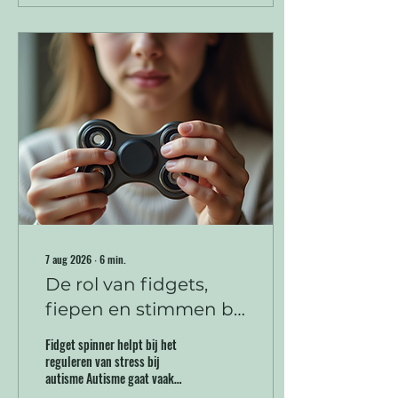
7 aug 2026
∙
6
min.
De rol van fidgets,
fiepen en stimmen bij
autisme: Waarom ze
Fidget spinner helpt bij het
essentieel zijn voor
reguleren van stress bij
autisme Autisme gaat vaak
stressvermindering
gepaard met een andere manier