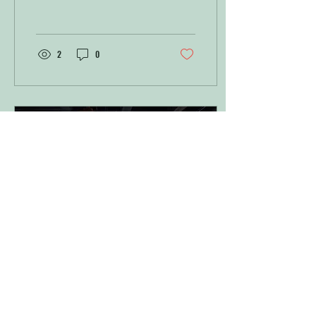
van waarnemen en verwerken
van prikkels. Voor veel mensen
met autisme zijn het gebruik
van fidgets, fiepen en stimmen
2
0
geen willekeurige gedragingen,
maar belangrijke hulpmiddelen
om stress te verminderen en de
wereld beter te kunnen
begrijpen. Deze vormen van
afleiding worden soms verkeerd
begrepen, terwijl ze juist een
cruciale rol spelen in het
dagelijks functioneren. Dit
artikel...
3 aug 2026
∙
5
min.
Zichtbaarheid op de