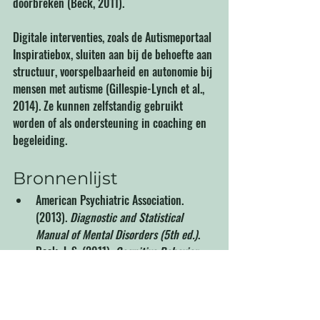
doorbreken (Beck, 2011).
Digitale interventies, zoals de Autismeportaal 
Inspiratiebox, sluiten aan bij de behoefte aan 
structuur, voorspelbaarheid en autonomie bij 
mensen met autisme (Gillespie-Lynch et al., 
2014). Ze kunnen zelfstandig gebruikt 
worden of als ondersteuning in coaching en 
begeleiding.
Bronnenlijst
American Psychiatric Association. 
(2013). 
Diagnostic and Statistical 
Manual of Mental Disorders (5th ed.)
.
Beck, J. S. (2011). 
Cognitive Behavior 
Therapy: Basics and Beyond
. Guilford 
Press.
Gillespie-Lynch, K., Kapp, S. K., et al. 