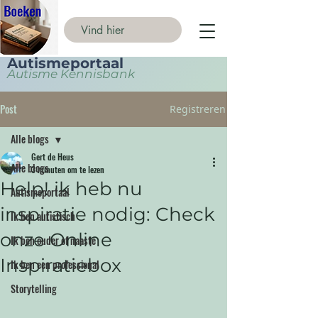
Autismeportaal
Autisme Kennisbank
Post
Registreren
Alle blogs
Gert de Heus
Alle blogs
3 minuten om te lezen
Help! ik heb nu
Autismeportaal
inspiratie nodig: Check
Ik ben autistisch
onze Online
Ik ben ouder of naaste
Inspiratiebox
Ik ben een professional
Storytelling