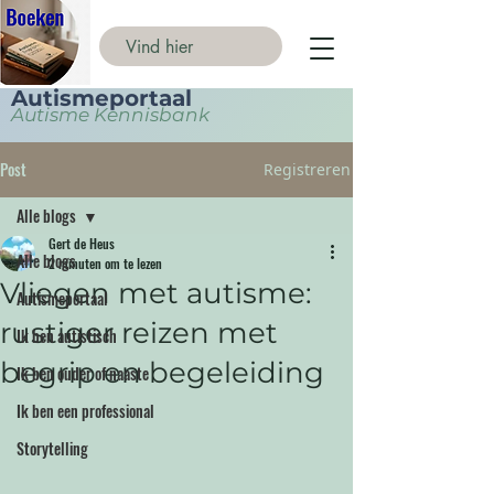
Autismeportaal
Autisme Kennisbank
Post
Registreren
Alle blogs
Gert de Heus
Alle blogs
2 minuten om te lezen
Vliegen met autisme:
Autismeportaal
rustiger reizen met
Ik ben autistisch
begrip en begeleiding
Ik ben ouder of naaste
Ik ben een professional
Storytelling