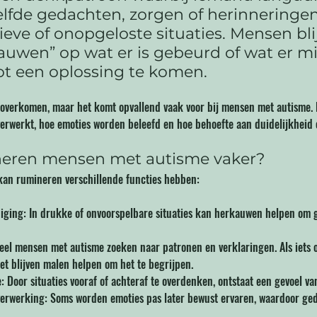
lfde gedachten, zorgen of herinneringen
eve of onopgeloste situaties. Mensen blij
auwen” op wat er is gebeurd of wat er mi
ot een oplossing te komen.
 overkomen, maar het komt opvallend vaak voor bij mensen met autisme. 
erwerkt, hoe emoties worden beleefd en hoe behoefte aan duidelijkheid e
eren mensen met autisme vaker?
an rumineren verschillende functies hebben:
ging: In drukke of onvoorspelbare situaties kan herkauwen helpen om gr
eel mensen met autisme zoeken naar patronen en verklaringen. Als iets o
het blijven malen helpen om het te begrijpen.
: Door situaties vooraf of achteraf te overdenken, ontstaat een gevoel va
verwerking: Soms worden emoties pas later bewust ervaren, waardoor ged