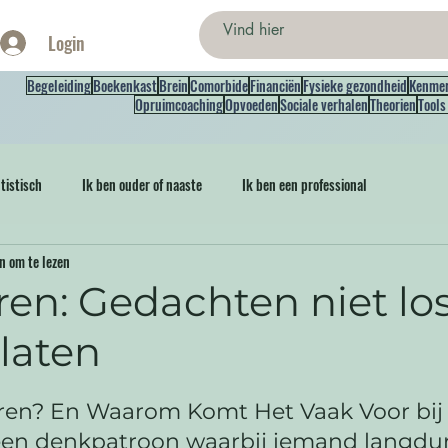
Login
Begeleiding
Boekenkast
Brein
Comorbide
Financiën
Fysieke gezondheid
Kenme
Opruimcoaching
Opvoeden
Sociale verhalen
Theorien
Tools
tistisch
Ik ben ouder of naaste
Ik ben een professional
n om te lezen
en: Gedachten niet lo
laten
ren? En Waarom Komt Het Vaak Voor bij
en denkpatroon waarbij iemand langdurig