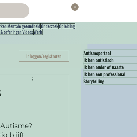
rken
Mentale gezondheid
Onderzoek
Opleiding
 & oefeningen
Videos
Werk
Autismeportaal
Inloggen/registreren
Ik ben autistisch
Ik ben ouder of naaste
Ik ben een professional
Storytelling
s
 Autisme?
 blijft 