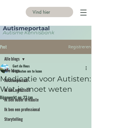
Autismeportaal
Autisme Kennisbank
Post
Registreren
Alle blogs
Gert de Heus
Alle blogs
6 minuten om te lezen
Medicatie voor Autisten:
Autismeportaal
Wat je moet weten
Ik ben autistisch
Bijgewerkt op:
23 jan
Ik ben ouder of naaste
Ik ben een professional
Storytelling