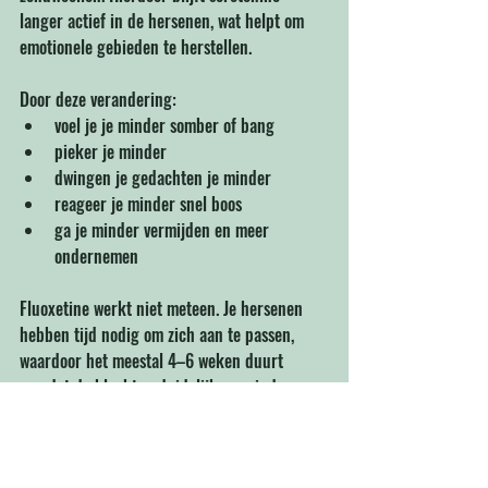
langer actief in de hersenen, wat helpt om 
emotionele gebieden te herstellen.
Door deze verandering:
voel je je minder somber of bang
pieker je minder
dwingen je gedachten je minder
reageer je minder snel boos
ga je minder vermijden en meer 
ondernemen
Fluoxetine werkt niet meteen. Je hersenen 
hebben tijd nodig om zich aan te passen, 
waardoor het meestal 4–6 weken duurt 
voordat de klachten duidelijk verminderen. 
In het begin kun je al wel wat bijwerkingen 
merken of juist iets minder spanning voelen.