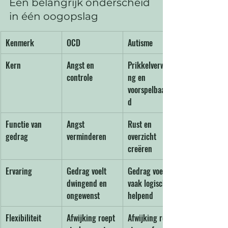
Een belangrijk onderscheid 
in één oogopslag
Kenmerk
OCD
Autisme
Kern
Angst en 
Prikkelverwerki
controle
ng en 
voorspelbaarhei
d
Functie van 
Angst 
Rust en 
gedrag
verminderen
overzicht 
creëren
Ervaring
Gedrag voelt 
Gedrag voelt 
dwingend en 
vaak logisch of 
ongewenst
helpend
Flexibiliteit
Afwijking roept 
Afwijking roept 