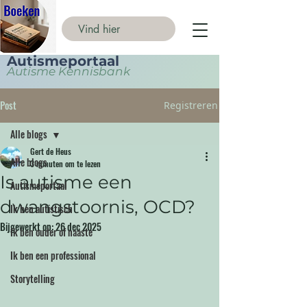
Autismeportaal
Autisme Kennisbank
Post
Registreren
Alle blogs
Gert de Heus
Alle blogs
3 minuten om te lezen
Is autisme een
Autismeportaal
dwangstoornis, OCD?
Ik ben autistisch
Bijgewerkt op:
26 dec 2025
Ik ben ouder of naaste
Ik ben een professional
Storytelling