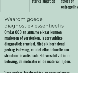
sterke angst op
stress of 
ontregeling op
Waarom goede 
diagnostiek essentieel is
Omdat OCD en autisme elkaar kunnen 
maskeren of versterken, is zorgvuldige 
diagnostiek cruciaal. Niet elk herhalend 
gedrag is dwang, en niet elke behoefte aan 
structuur is autistisch. Het verschil zit in de 
beleving, de motivatie en de mate van lijden.
Voor ouders, leerkrachten en zorgverleners 
betekent dit: blijf nieuwsgierig naar wat 
gedrag 
betekent
 voor iemand. Vraag door, 
observeer patronen over tijd en neem 
signalen van innerlijke spanning serieus. Een 
juiste duiding maakt het verschil tussen 
ondersteuning die helpt en interventies die 