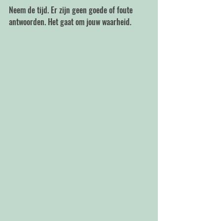
Neem de tijd. Er zijn geen goede of foute 
antwoorden. Het gaat om jouw waarheid.