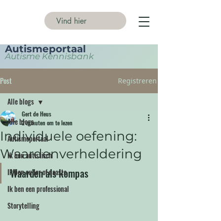
Autismeportaal
Autisme Kennisbank
Post
Registreren
Alle blogs
Gert de Heus
Alle blogs
2 minuten om te lezen
Individuele oefening:
Autismeportaal
Waardenverheldering
Ik ben autistisch
Waarden als kompas
Ik ben ouder of naaste
Ik ben een professional
Storytelling