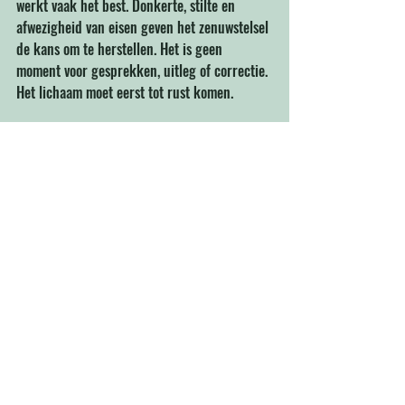
werkt vaak het best. Donkerte, stilte en 
afwezigheid van eisen geven het zenuwstelsel 
de kans om te herstellen. Het is geen 
moment voor gesprekken, uitleg of correctie. 
Het lichaam moet eerst tot rust komen.
Waarom deze kennis 
zo belangrijk is
Meltdowns zijn geen falen van opvoeding, 
geen gebrek aan discipline en geen teken 
van onvermogen. Ze zijn een signaal van een 
zenuwstelsel dat te veel heeft moeten 
dragen. Door de zes stadia te begrijpen, 
ontstaat ruimte voor empathie, preventie en 
ondersteuning die werkelijk aansluit bij hoe 
autistische mensen de wereld ervaren.
Als we eerder herkennen wat er gebeurt, 
kunnen we eerder helpen. En dat maakt het 