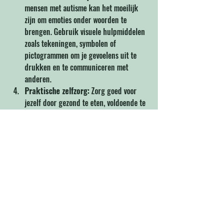
mensen met autisme kan het moeilijk 
zijn om emoties onder woorden te 
brengen. Gebruik visuele hulpmiddelen 
zoals tekeningen, symbolen of 
pictogrammen om je gevoelens uit te 
drukken en te communiceren met 
anderen.
Praktische zelfzorg:
 Zorg goed voor 
jezelf door gezond te eten, voldoende te 
slapen en regelmatig te bewegen. Deze 
praktische zelfzorgactiviteiten kunnen 
helpen om je lichamelijk en geestelijk 
welzijn te ondersteunen tijdens het 
herstelproces.
Mindfulness en 
ontspanningsoefeningen:
 Oefen 
mindfulness- en 
ontspanningstechnieken om stress te 
verminderen en je te helpen in het 