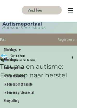
Autismeportaal
Autisme Kennisbank
Post
Registreren
Alle blogs
Gert de Heus
Alle blogs
4 minuten om te lezen
Trauma en autisme:
Autismeportaal
Een stap naar herstel
Ik ben autistisch
Ik ben ouder of naaste
Ik ben een professional
Storytelling