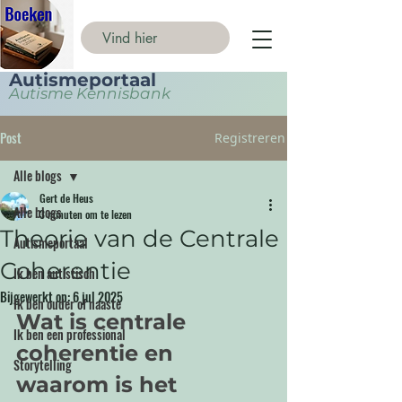
Autismeportaal
Autisme Kennisbank
Post
Registreren
Alle blogs
Gert de Heus
Alle blogs
3 minuten om te lezen
Theorie van de Centrale
Autismeportaal
Coherentie
Ik ben autistisch
Bijgewerkt op:
6 jul 2025
Ik ben ouder of naaste
Wat is centrale 
Ik ben een professional
coherentie en 
Storytelling
waarom is het 