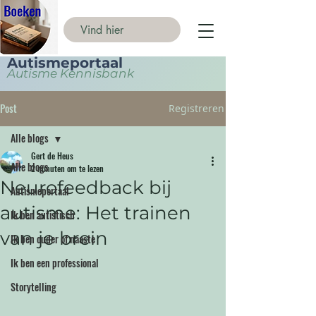
Autismeportaal
Autisme Kennisbank
Post
Registreren
Alle blogs
Gert de Heus
Alle blogs
2 minuten om te lezen
Neurofeedback bij
Autismeportaal
autisme: Het trainen
Ik ben autistisch
van je brein
Ik ben ouder of naaste
Ik ben een professional
Storytelling