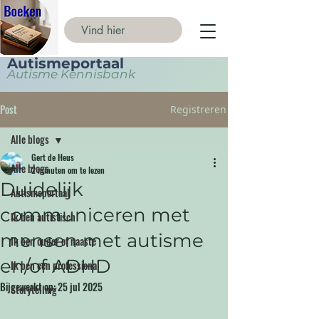
Autismeportaal
Autisme Kennisbank
Post
Registreren
Alle blogs
Gert de Heus
Alle blogs
2 minuten om te lezen
Duidelijk
Autismeportaal
communiceren met
Ik ben autistisch
mensen met autisme
Ik ben ouder of naaste
en/of ADHD
Ik ben een professional
Bijgewerkt op:
25 jul 2025
Storytelling