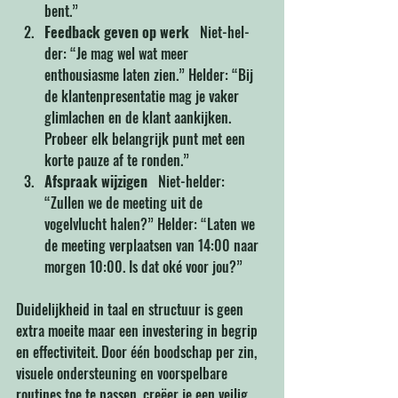
bent.”
Feedback geven op werk
   Niet-hel­
der: “Je mag wel wat meer 
enthousiasme laten zien.” Helder: “Bij 
de klantenpresentatie mag je vaker 
glimlachen en de klant aankijken. 
Probeer elk belangrijk punt met een 
korte pauze af te ronden.”
Afspraak wijzigen
   Niet-hel­der: 
“Zullen we de meeting uit de 
vogelvlucht halen?” Helder: “Laten we 
de meeting verplaatsen van 14:00 naar 
morgen 10:00. Is dat oké voor jou?”
Duidelijkheid in taal en structuur is geen 
extra moeite maar een investering in begrip 
en effectiviteit. Door één boodschap per zin, 
visuele ondersteuning en voorspelbare 
routines toe te passen, creëer je een veilig 