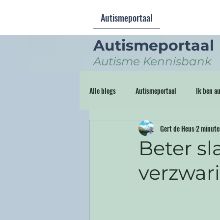
Autismeportaal
Autismeportaal
Autisme Kennisbank
Alle blogs
Autismeportaal
Ik ben au
Gert de Heus
2 minute
Storytelling
Beter s
verzwar