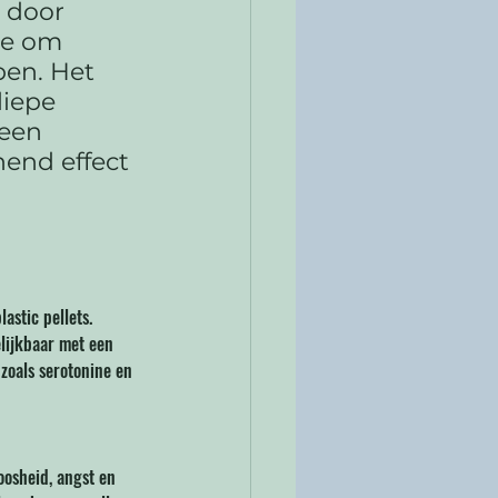
 door 
e om 
pen. Het 
iepe 
een 
end effect 
astic pellets. 
lijkbaar met een 
zoals serotonine en 
oosheid, angst en 