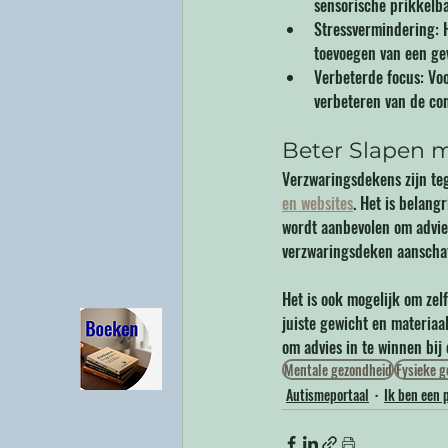
sensorische prikkelb
Stressvermindering: 
toevoegen van een ge
Verbeterde focus: Vo
verbeteren van de co
Beter Slapen m
Verzwaringsdekens zijn te
en websites
. Het is belang
wordt aanbevolen om advies
verzwaringsdeken aanschaft
Het is ook mogelijk om zel
juiste gewicht en materiaal
om advies in te winnen bij 
Mentale gezondheid
Fysieke g
Autismeportaal
Ik ben een 