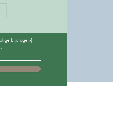
srust, de basis bij
isme
ige bijdrage :-)