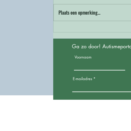
Plaats een opmerking...
Het verband tussen
autisme en
slaapproblemen: wat zegt
Ga zo door! Autismeporta
onderzoek?
Voornaam
E-mailadres