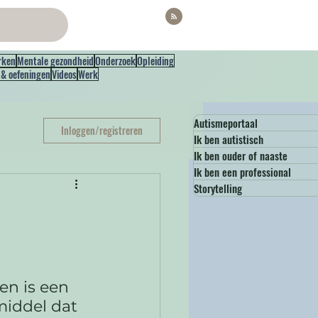
rken
Mentale gezondheid
Onderzoek
Opleiding
 & oefeningen
Videos
Werk
Autismeportaal
Inloggen/registreren
Ik ben autistisch
Ik ben ouder of naaste
Ik ben een professional
Storytelling
n is een 
iddel dat 