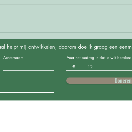
Een lichaamssok, voor een
Basi
betere nachtrust
aut
al helpt mij ontwikkelen, daarom doe ik graag een eenmal
Achternaam
Voer het bedrag in dat je wilt betalen:
€
Doneren