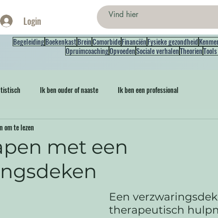
Login
Begeleiding
Boekenkast
Brein
Comorbide
Financiën
Fysieke gezondheid
Kenme
Opruimcoaching
Opvoeden
Sociale verhalen
Theorien
Tools
tistisch
Ik ben ouder of naaste
Ik ben een professional
n om te lezen
lapen met een
ingsdeken
Een verzwaringsdeke
therapeutisch hulpm