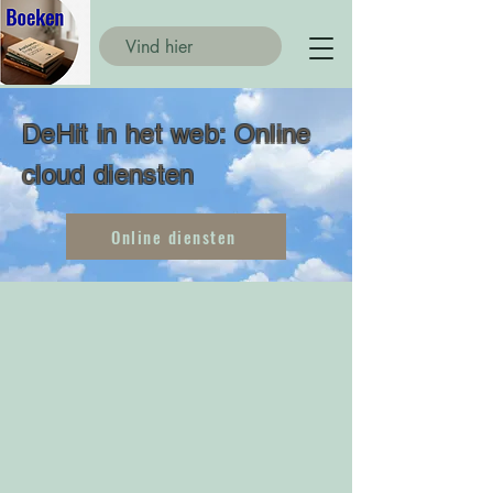
DeHit in het web: Online
cloud diensten
Online diensten