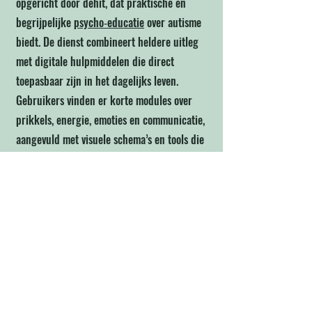
opgericht door dehit, dat praktische en
begrijpelijke
psycho‑educatie
over autisme
biedt. De dienst combineert heldere uitleg
met digitale hulpmiddelen die direct
toepasbaar zijn in het dagelijks leven.
Gebruikers vinden er korte modules over
prikkels, energie, emoties en communicatie,
aangevuld met visuele schema’s en tools die
helpen om meer grip en rust te krijgen. Alles
is ontwikkeld vanuit de praktijk, met oog
voor overzicht en toegankelijkheid.