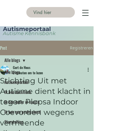
Autismeportaal
Autisme Kennisbank
Post
Registreren
Alle blogs
Gert de Heus
Alle blogs
2 minuten om te lezen
Stichting Uit met
Autismeportaal
Autisme dient klacht in
Ik ben autistisch
tegen Plopsa Indoor
Ik ben ouder of naaste
Coevorden wegens
Ik ben een professional
vermeende
Storytelling