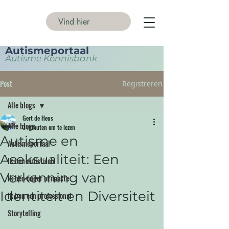
Autismeportaal
Autisme Kennisbank
Post
Registreren
Alle blogs
Gert de Heus
Alle blogs
3 minuten om te lezen
Autisme en
Autismeportaal
Aseksualiteit: Een
Ik ben autistisch
Verkenning van
Ik ben ouder of naaste
Identiteit en Diversiteit
Ik ben een professional
Storytelling